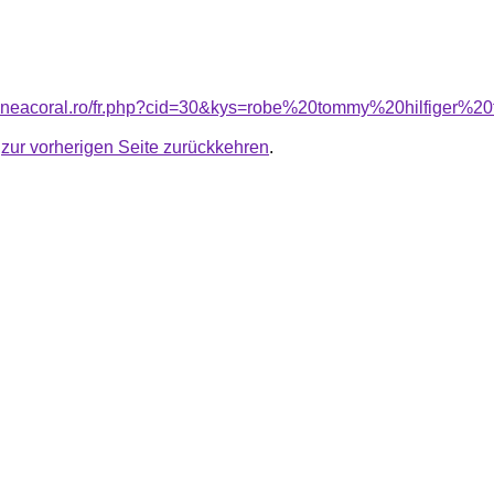
siuneacoral.ro/fr.php?cid=30&kys=robe%20tommy%20hilfige
u
zur vorherigen Seite zurückkehren
.