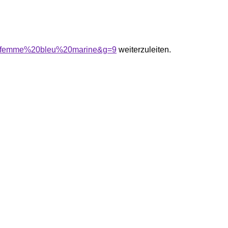
r%20femme%20bleu%20marine&g=9
weiterzuleiten.