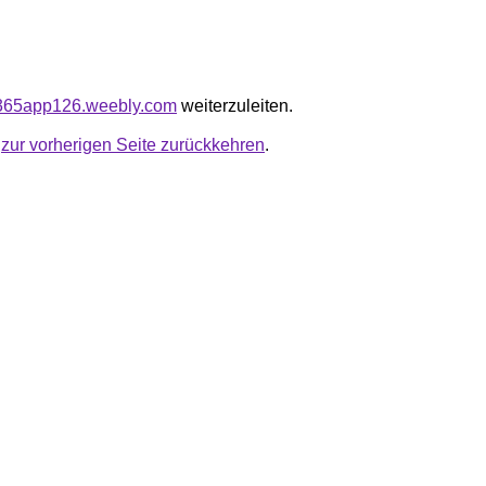
us365app126.weebly.com
weiterzuleiten.
u
zur vorherigen Seite zurückkehren
.