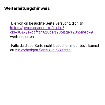
Weiterleitungshinweis
Die von dir besuchte Seite versucht, dich an
https://pensiuneacoral.ro/fr.php?
cid=30&kys=caftan%20de%20plage%20h&m&g=9
weiterzuleiten.
Falls du diese Seite nicht besuchen möchtest, kannst
du
zur vorherigen Seite zurückkehren
.