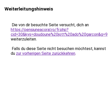
Weiterleitungshinweis
Die von dir besuchte Seite versucht, dich an
https://pensiuneacoral.ro/fr.php?
cid=30&kys=doudoune%20jott%20ado%20garcon&g=9
weiterzuleiten.
Falls du diese Seite nicht besuchen möchtest, kannst
du
zur vorherigen Seite zurückkehren
.