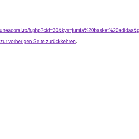
siuneacoral.ro/fr.php?cid=30&kys=jumia%20basket%20adidas&
u
zur vorherigen Seite zurückkehren
.