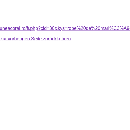
nsiuneacoral.ro/fr.php?cid=30&kys=robe%20de%20mari%C3%
u
zur vorherigen Seite zurückkehren
.